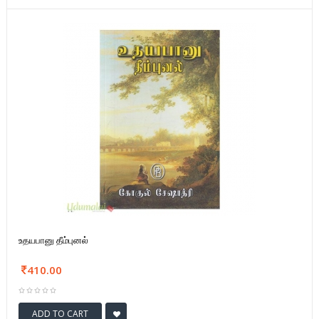
உதயபானு தீம்புனல்
410.00
ADD TO CART