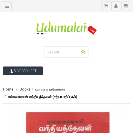
SIDEBAR LEFT
Home
Books
வரலாற்று புதினங்கள்
வல்லவரையன் வந்தியத்தேவன் (சத்யா பதிப்பகம்)