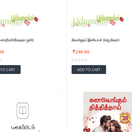
 ரணதீரன்(ஷேஹா ஜகி)
நிலவினும் இனியாள் (ஜெ.நிஷா)
00
240.00
 TO CART
ADD TO CART