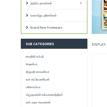
குடும்ப நாவல்கள்
வரலாற்று புதினங்கள்
Brand New Footwears
SUB CATEGORIES
DISPLAY:
மைதிலி சம்பத்
ஷெண்பா
திருமதி லாவண்யா
உமா சுப்பிரமணியன்
மனோரம்யா
அமுதவல்லி கல்யாணசுந்திரம்
எஸ். லதா சரவணன்