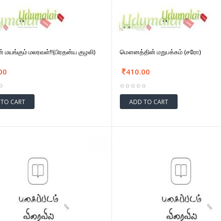
 மயங்கும் மலரவள்!!(பிரதன்ய குழலி)
மௌனத்தின் மறுபக்கம் (சரோ)
00
410.00
 TO CART
ADD TO CART