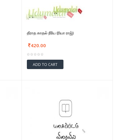
தீராத காதல் நீயே (ரியா ராஜ்)
420.00
ADD TO CART