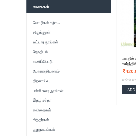
வகைகள்
மொழிகள் கற்க...
திருக்குறள்
வட்டார நூல்கள்
ஜோதிடம்
மனதில் வ
கணிப்பொறி
கார்த்தி
420.
யோகா/தியானம்
திறனாய்வு
ADD
பள்ளி உரை நூல்கள்
இதழ் சந்தா
கவிதைகள்
சித்தர்கள்
குறுநாவல்கள்