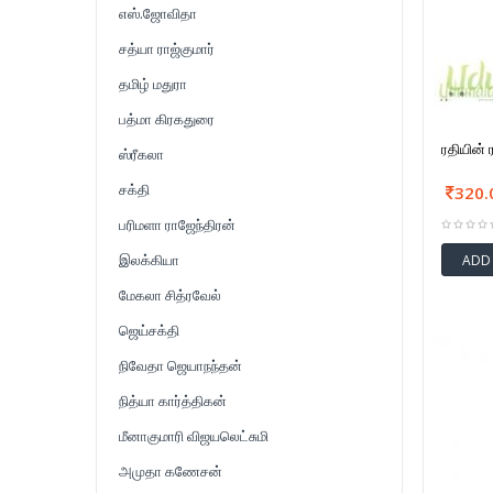
எஸ்.ஜோவிதா
சத்யா ராஜ்குமார்
தமிழ் மதுரா
பத்மா கிரகதுரை
ரதியின்
ஸ்ரீகலா
சக்தி
320.
பரிமளா ராஜேந்திரன்
இலக்கியா
ADD
மேகலா சித்ரவேல்
ஜெய்சக்தி
நிவேதா ஜெயாநந்தன்
நித்யா கார்த்திகன்
மீனாகுமாரி விஜயலெட்சுமி
அமுதா கணேசன்