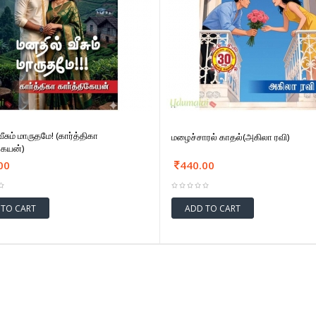
ீசும் மாருதமே! (கார்த்திகா
மழைச்சாரல் காதல்(அகிலா ரவி)
கேயன்)
00
440.00
 TO CART
ADD TO CART