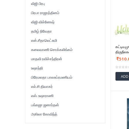
விஜி பிரபு
பிரபா ராஜரத்தினம்
விஜி விக்ணேஷ்
தமிழ் நிவேதா
என்.சீதாலெட்சுமி
கட்டியம
கலைவாணி சொக்கலிங்கம்
திருநீல
510.
மாதவி ரவிச்சந்திரன்
உஷாந்தி
ADD
பிரேமலதா பாலசுப்ரமணியம்
எல்.சி திவாகர்
எஸ். உஷாராணி
பங்கஜா ஜனார்தன்
அகிலா கோவிந்த்