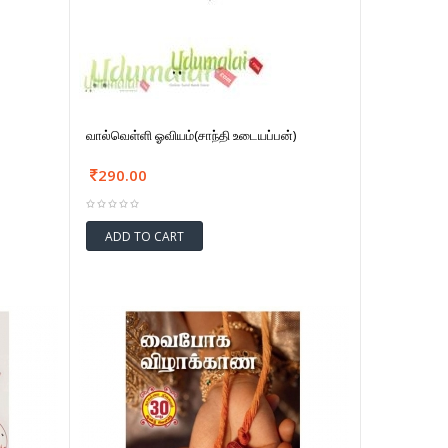
வால்வெள்ளி ஓவியம்(சாந்தி உடையப்பன்)
290.00
ADD TO CART