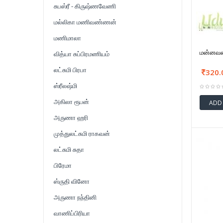
சுபஸ்ரீ - கிருஷ்ணவேணி
மல்லிகா மணிவண்ணன்
மணிமாலா
மன்னவன்
வித்யா சுப்பிரமணியம்
லட்சுமி பிரபா
320.
ஸ்ரீலஷ்மி
அகிலா ரூபன்
ADD
அருணா ஹரி
முத்துலட்சுமி ராகவன்
லட்சுமி சுதா
பிரேமா
ஸ்ருதி வினோ
அருணா நந்தினி
வாணிப்பிரியா