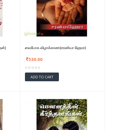
தன்)
வைபோக விழாக்காண(சரண்யா ஹேமா)
530.00
ADD TO CART