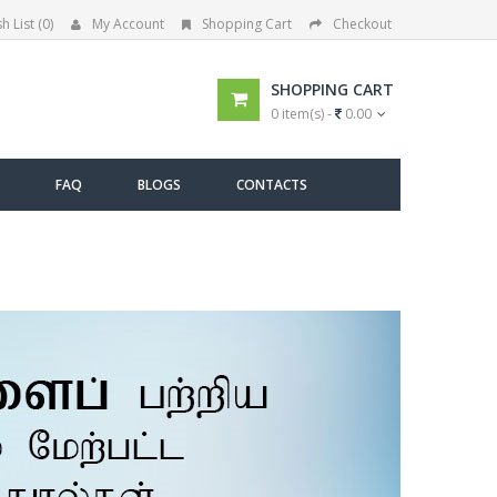
h List (0)
My Account
Shopping Cart
Checkout
SHOPPING CART
0 item(s) -
0.00
FAQ
BLOGS
CONTACTS