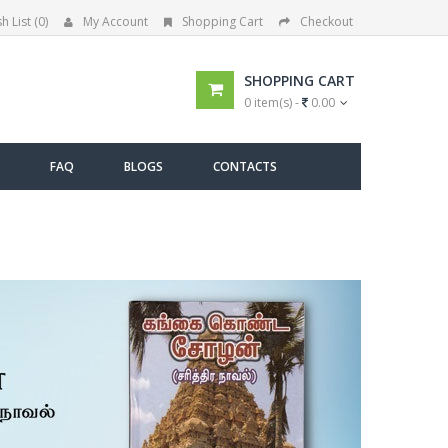
h List (0)
My Account
Shopping Cart
Checkout
SHOPPING CART
0 item(s) -
0.00
FAQ
BLOGS
CONTACTS