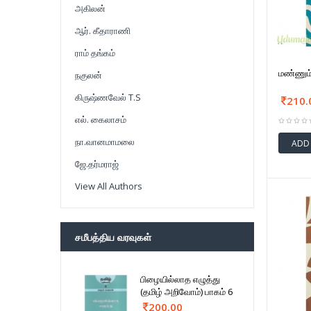
அகிலன்
ஆர். கீதாராணி
ராம் தங்கம்
மண்ணும்
நகுலன்
கிருஷ்ணவேல் T.S
210.
எல். கைலாசம்
நா.வானமாமலை
ADD
ஜே.தர்மராஜ்
View All Authors
சமீபத்திய வரவுகள்
பிழையில்லாத எழுத்து
(தமிழ் அறிவோம்) பாகம் 6
200.00