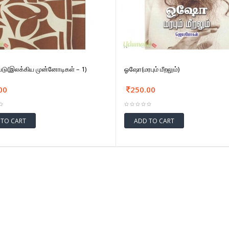
ுவடு(இலக்கிய முன்னோடிகள் – 1)
ஓஷோ(மரபும் மீறலும்)
00
250.00
 TO CART
ADD TO CART