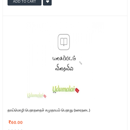
ADD TO CART
தாய்மொழி பெறாததைச் சமுதாயம் பெறாது (உரைநடை)
60.00