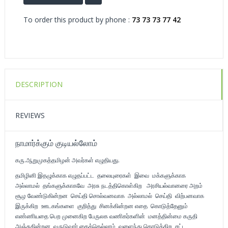
To order this product by phone :
73 73 73 77 42
DESCRIPTION
REVIEWS
நாமார்க்கும் குடியல்லோம்
கரு.ஆறுமுகத்தமிழன் அவர்கள் எழுதியது.
தமிழினி இதழுக்காக எழுதப்பட்ட தலையுரைகள் இவை மக்களுக்காக
அல்லாமல் தங்களுக்காகவே அரசு நடத்திகொள்கிற அரசியல்வானரை அறம்
சூழ வேண்டுகின்றன செய்தி சொல்வனவாக அல்லாமல் செய்தி விற்பனவாக
இருக்கிற ஊடகங்களை குறித்து சினக்கின்றன எதை கொடுத்தேனும்
எண்ணியதை பெற முனைகிற பேருலக வணிகர்களின் மனத்தின்மை கருதி
அஞ்சுகின்றன வருடுவார் கைக்கெல்லாம் வளைந்து கொடுக்கிற சட்ட