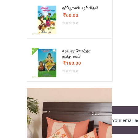
தர்ப்பூசணி பழச் சிறுமி
60.00
FD
சர்வ ஞானோத்தர
தமிழாகமம்
180.00
NEWSLETTER
Register to get our newsletter