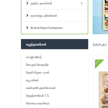
குடும்ப நாவல்கள்
வரலாற்று புதினங்கள்
Brand New Footwears
எழுத்தாளர்கள்
DISPLAY:
எம்.ஜி.சுரேஷ்
FD
கோகுல் சேஷாத்ரி
தேனி சீருடையான்
தபூ சங்கர்
கண்மணி குணசேகரன்
கிருஷ்ணவேல் T.S
கோவை சதாசிவம்