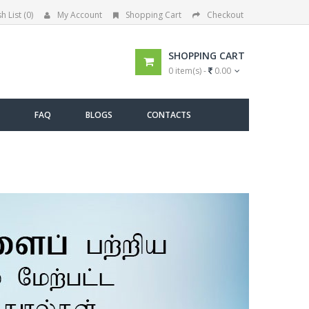
h List (0)
My Account
Shopping Cart
Checkout
SHOPPING CART
0 item(s) -
0.00
FAQ
BLOGS
CONTACTS