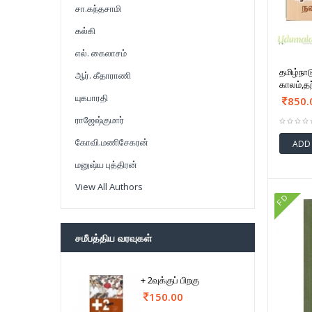
சா.கந்தசாமி
கல்கி
எல். கைலாசம்
தமிழ்நா
ஆர். கீதாராணி
காலம்,தற
யுகபாரதி
850.
ராஜேஷ்குமார்
கோவி.மணிசேகரன்
ADD
மனுஷ்ய புத்திரன்
View All Authors
FD
சமீபத்திய வரவுகள்
+ 2வுக்குப் பிறகு
150.00