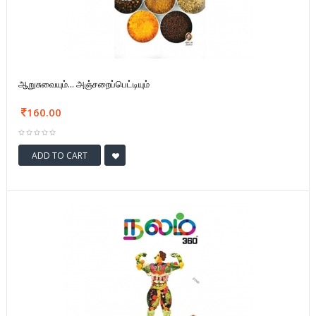
ஆறுசுவையும்... அஞ்சறைப்பெட்டியும்
160.00
ADD TO CART