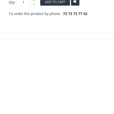
Qty:
ADD TO CART
To order this product by phone :
73 73 73 77 42