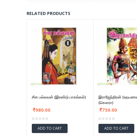
RELATED PRODUCTS
சீன பல்லவன் (இரண்டு பாகங்கள்)
இராஜேந்திரன் (உதயணன
(கௌரா)
980.00
750.00
ADD TO CART
ADD TO CART