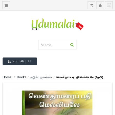
SIDEBAR LEFT
Home
Books
குடும்ப நாவல்கள்
வெண்தாமரை பதி மெல்லியலே (தேவி)