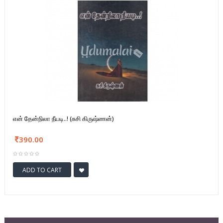
என் தேன்நிலா நீயடி..! (சுசி கிருஷ்ணன்)
390.00
ADD TO CART