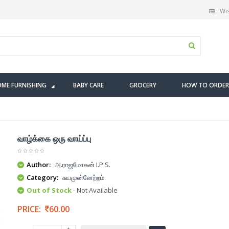
Wis
ME FURNISHING
BABY CARE
GROCERY
HOW TO ORDER
வாழ்க்கை ஒரு வாய்ப்பு
Author:
அ.ராஜமோகன் I.P.S.
Category:
சுயமுன்னேற்றம்
Out of Stock
- Not Available
PRICE:
60.00