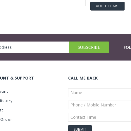
ADD TO CART
FO
UNT & SUPPORT
CALL ME BACK
ount
History
st
 Order