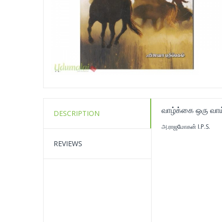
வாழ்க்கை ஒரு வாய்
DESCRIPTION
அ.ராஜமோகன் I.P.S.
REVIEWS