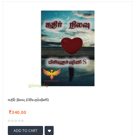
கதிர் நிலவு (பிரியதர்ஷினி)
340.00
ADD TO CART