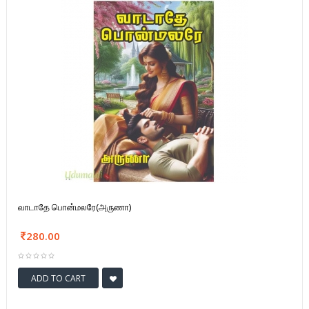
வாடாதே பொன்மலரே(அருணா)
280.00
ADD TO CART