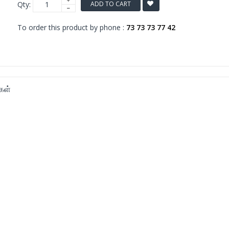
Qty:
ADD TO CART
To order this product by phone :
73 73 73 77 42
கள்