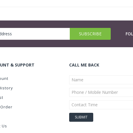
FO
UNT & SUPPORT
CALL ME BACK
ount
History
st
 Order
t Us