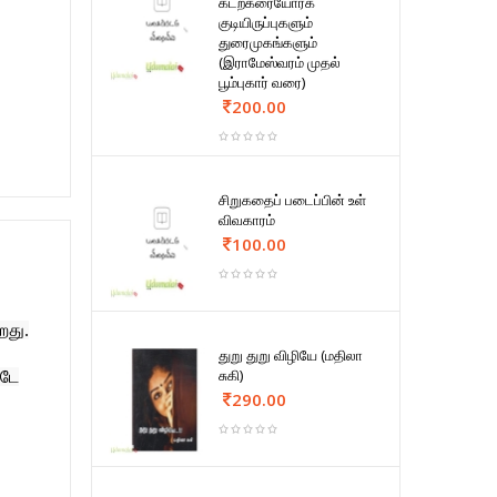
கடற்கரையோரக்
குடியிருப்புகளும்
துரைமுகங்களும்
(இராமேஸ்வரம் முதல்
பூம்புகார் வரை)
200.00
சிறுகதைப் படைப்பின் உள்
விவகாரம்
100.00
றது.
துறு துறு விழியே (மதிலா
சுகி)
்டே
290.00