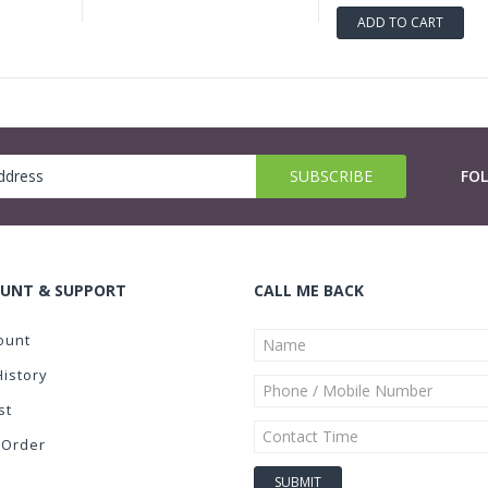
ADD TO CART
FO
UNT & SUPPORT
CALL ME BACK
ount
History
st
 Order