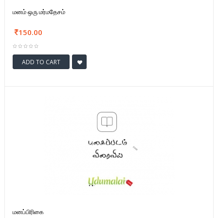
மனம் ஒரு மர்மதேசம்
150.00
ADD TO CART
மனப்பிரிகை