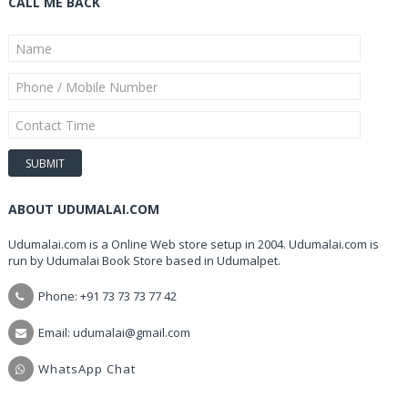
CALL ME BACK
ABOUT UDUMALAI.COM
Udumalai.com is a Online Web store setup in 2004. Udumalai.com is
run by Udumalai Book Store based in Udumalpet.
Phone: +91 73 73 73 77 42
Email: udumalai@gmail.com
WhatsApp Chat