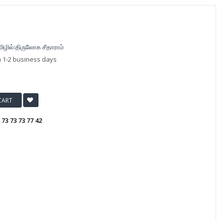
ழில்:திருலோக சீதாராம்
n 1-2 business days
CART
:
73 73 73 77 42