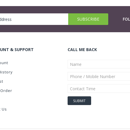
FO
UNT & SUPPORT
CALL ME BACK
ount
History
st
 Order
t Us