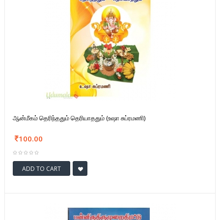
ஆன்மீகம் தெரிந்ததும் தெரியாததும் (உஷா சுப்ரமணி)
100.00
ADD TO CART