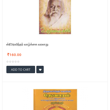
ஸ்ரீஅரவிந்தர் வாழ்க்கை வரலாறு
160.00
ADD TO CART