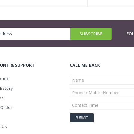
FO
UNT & SUPPORT
CALL ME BACK
ount
History
st
 Order
t Us