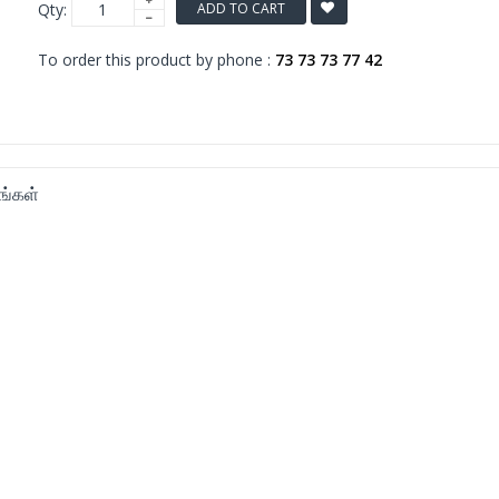
Qty:
ADD TO CART
To order this product by phone :
73 73 73 77 42
ங்கள்