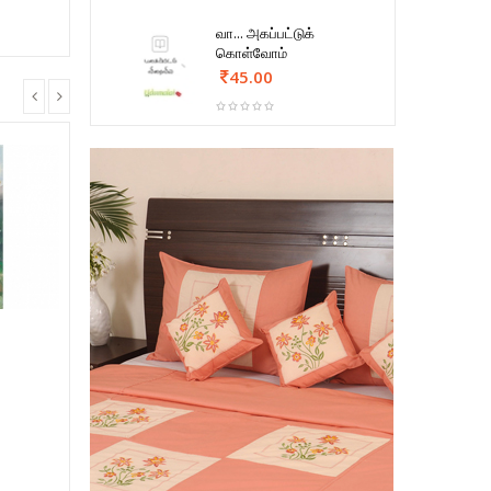
வா... அகப்பட்டுக்
கொள்வோம்
45.00