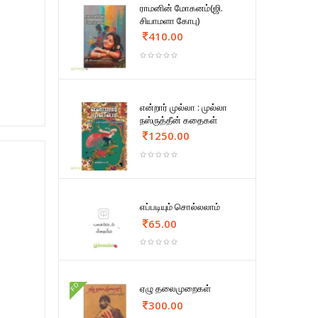
ராமனின் மோகனம்(ஜி.
சியாமளா கோபு)
410.00
என்றார் முல்லா : முல்லா
நஸ்ருத்தீன் கதைகள்
1250.00
எப்படியும் சொல்லலாம்
65.00
FD
ஏழு தலைமுறைகள்
300.00