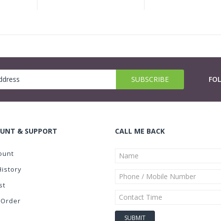
FO
UNT & SUPPORT
CALL ME BACK
ount
History
st
 Order