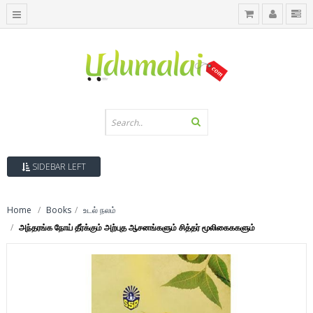
SIDEBAR LEFT
Home
Books
உடல் நலம்
அந்தரங்க நோய் தீர்க்கும் அற்புத ஆசனங்களும் சித்தர் மூலிகைககளும்