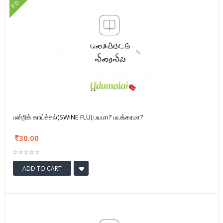
FD
பன்றிக் காய்ச்சல்(SWINE FLU) பயமா? பயங்கரமா?
30.00
ADD TO CART