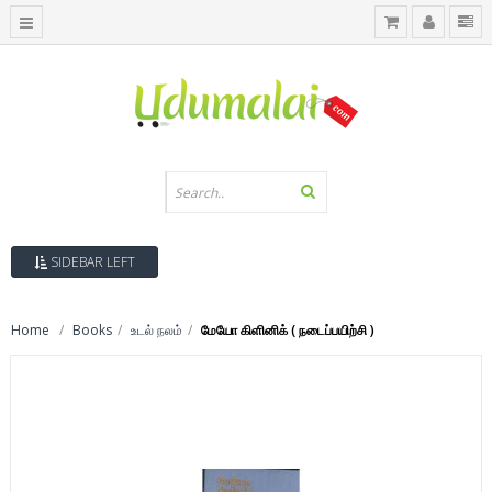
SIDEBAR LEFT
Home
Books
உடல் நலம்
மேயோ கிளினிக் ( நடைப்பயிற்சி )