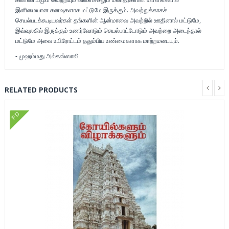
இனிமையான கனவுகளாக மட்டுமே இருக்கும். அவற்றுக்காகச்
செயல்படக்கூடியவர்கள் தங்களின் ஆன்மாவை அவற்றில் ஊதினால் மட்டுமே,
இவ்வுலகில் இருக்கும் உணர்வோடும் செயல்பாட்டோடும் அவற்றை அடைந்தால்
மட்டுமே அவை உயிரோட்டம் ததும்பிய உண்மைகளாக மாற்றமடையும்.
- முஹம்மது அல்கஸ்ஸாலி
RELATED PRODUCTS
FD