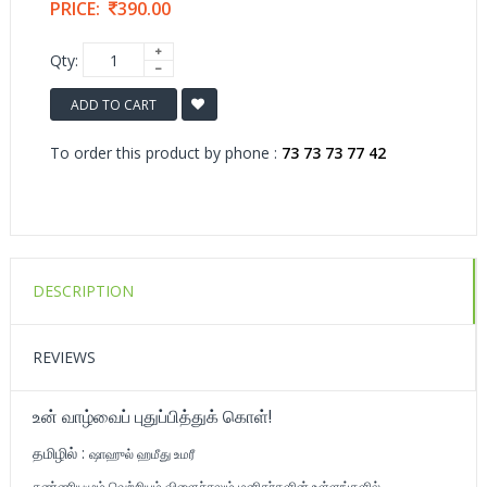
PRICE:
390.00
Qty:
ADD TO CART
To order this product by phone :
73 73 73 77 42
DESCRIPTION
REVIEWS
உன் வாழ்வைப் புதுப்பித்துக் கொள்!
தமிழில் :
ஷாஹுல் ஹமீது உமரீ
கண்ணியமும் வெற்றியும் விளைச்சலும் மனிதர்களின் உள்ளங்களில்