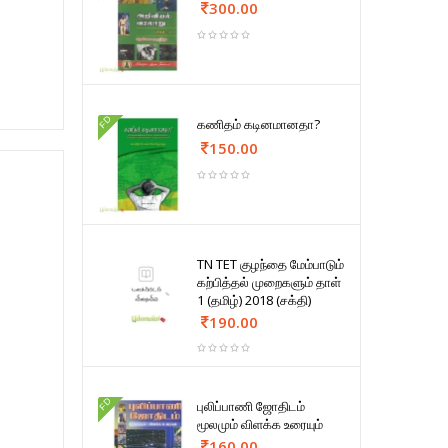
300.00
FD
கணிதம் கடினமானதா?
150.00
TN TET குழந்தை மேம்பாடும்
கற்பித்தல் முறைகளும் தாள்
1 (தமிழ்) 2018 (சக்தி)
190.00
FD
புலிப்பாணி ஜோதிடம்
மூலமும் விளக்க உரையும்
160.00