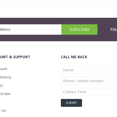
FO
UNT & SUPPORT
CALL ME BACK
ount
History
st
 Order
t Us