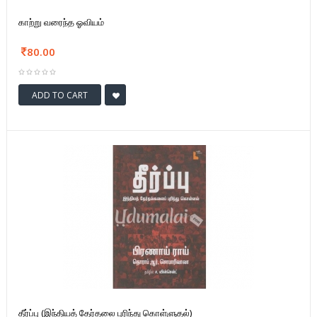
காற்று வரைந்த ஓவியம்
80.00
ADD TO CART
தீர்ப்பு (இந்தியத் தேர்தலை புரிந்து கொள்ளுதல்)