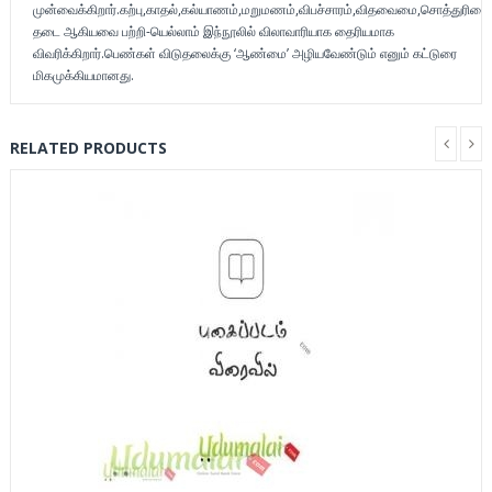
முன்வைக்கிறார்.கற்பு,காதல்,கல்யாணம்,மறுமணம்,விபச்சாரம்,விதவைமை,சொத்துரிமை,
தடை ஆகியவை பற்றி-யெல்லாம் இந்நூலில் விலாவாரியாக தைரியமாக
விவரிக்கிறார்.பெண்கள் விடுதலைக்கு ‘ஆண்மை’ அழியவேண்டும் எனும் கட்டுரை
மிகமுக்கியமானது.
RELATED PRODUCTS