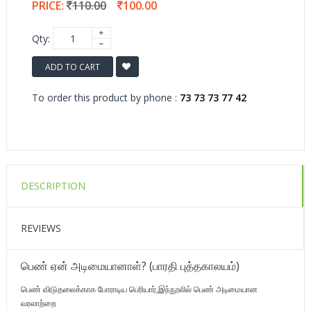
PRICE:
110.00
100.00
Qty:
ADD TO CART
To order this product by phone :
73 73 73 77 42
DESCRIPTION
REVIEWS
பெண் ஏன் அடிமையானாள்? (பாரதி புத்தகாலயம்)
பெண் விடுதலைக்காக போராடிய பெரியார்,இந்நூலில் பெண் அடிமையான
வரலாற்றை