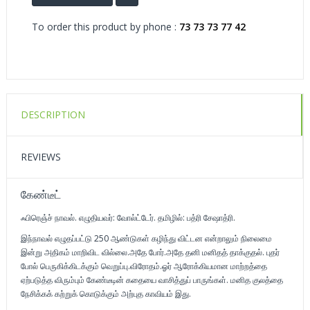
To order this product by phone :
73 73 73 77 42
DESCRIPTION
REVIEWS
கேண்டீட்
ஃபிரெஞ்ச் நாவல். எழுதியவர்: வோல்ட்டேர். தமிழில்: பத்ரி சேஷாத்ரி.
இந்நாவல் எழுதப்பட்டு 250 ஆண்டுகள் கழிந்து விட்டன என்றாலும் நிலைமை
இன்று அதிகம் மாறிவிட வில்லை.அதே போர்.அதே தனி மனிதத் தாக்குதல். புதர்
போல் பெருகிக்கிடக்கும் வெறுப்பு.விரோதம்.ஓர் ஆரோக்கியமான மாற்றத்தை
ஏற்படுத்த விரும்பும் கேண்டீடின் கதையை வாசித்துப் பாருங்கள். மனித குலத்தை
நேசிக்கக் கற்றுக் கொடுக்கும் அற்புத காவியம் இது.