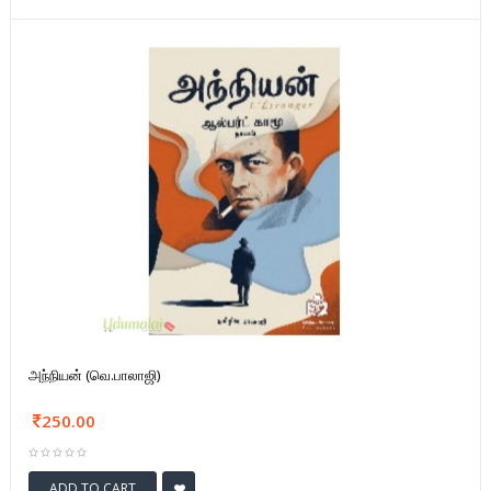
அந்நியன் (வெ.பாலாஜி)
250.00
ADD TO CART