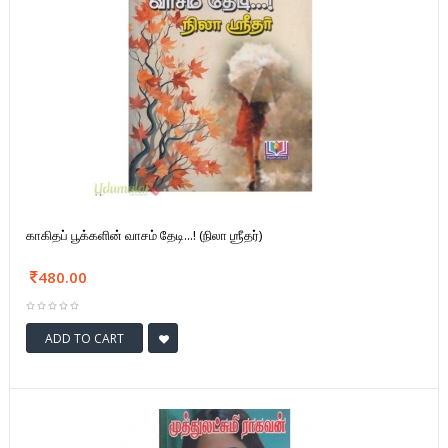
காகிதப் பூக்களின் வாசம் தேடி...! (நிலா ஶ்ரீதர்)
480.00
ADD TO CART