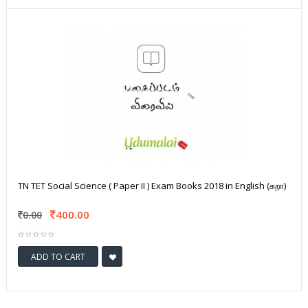
TN TET Social Science ( Paper II ) Exam Books 2018 in English (சுறா)
400.00
0.00
ADD TO CART