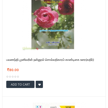
பவணந்தி முனிவரின் நன்னூல் சொல்லதிகாரம் காண்டிகை உரை(கதிர்)
80.00
ADD TO CART