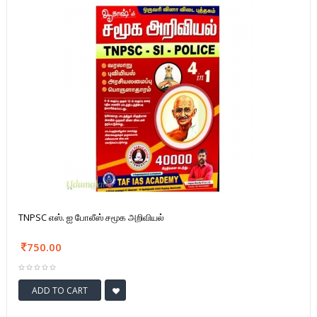
TNPSC எஸ். ஐ போலீஸ் சமூக அறிவியல்
750.00
ADD TO CART