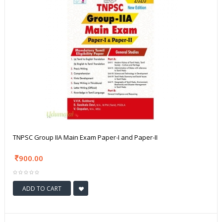
TNPSC Group IIA Main Exam Paper-I and Paper-II
900.00
ADD TO CART