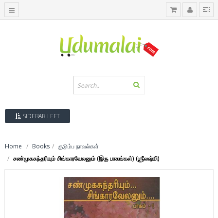
SIDEBAR LEFT
Home
Books
குடும்ப நாவல்கள்
சண்முகசுந்தரியும் சிங்காரவேலனும் (இரு பாகங்கள்) (ஶ்ரீலஷ்மி)