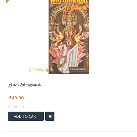
ஶ்ரீ காயத்ரீ ரஹஸ்யம்
40.00
ADD TO CART