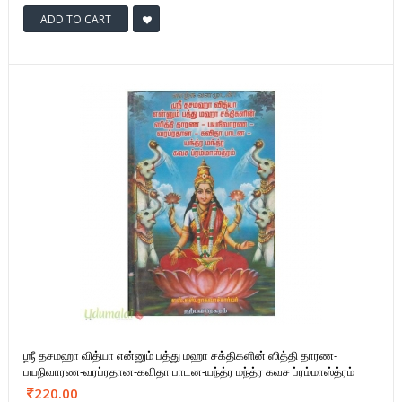
ADD TO CART
ஶ்ரீ தசமஹா வித்யா என்னும் பத்து மஹா சக்திகளின் ஸித்தி தாரண-
பயநிவாரண-வரப்ரதான-கவிதா பாடன-யந்த்ர மந்த்ர கவச ப்ரம்மாஸ்த்ரம்
220.00