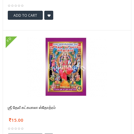
ADD TO CART
FD
ஶ்ரீ தேவீ கட்கமாலா ஸ்தோத்ரம்
15.00