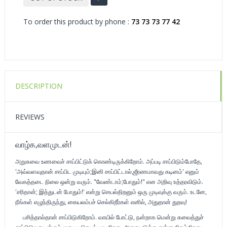
To order this product by phone :
73 73 73 77 42
DESCRIPTION
REVIEWS
வாழ்க,வளமுடன்!
அறுசுவை உணவைச் சாப்பிட்டுக் கொண்டிருக்கிறோம். அப்படி சாப்பிடும்போதே,
'அவ்வளவுதான் சாப்பிட முடியும்;இனி சாப்பிட்டால்,ஜீரணமாவது கடினம்' எனும்
வேகத்தடை நிலை ஒன்று வரும். "வேண்டாம்;போதும்!" என அறிவு உத்தரவிடும்.
'சரிதான்; இத்துடன் போதும்!' என்று செயல்திறனும் ஒரு முடிவுக்கு வரும். உடனே,
நீங்கள் எழுந்திருந்து, கையலம்பச் செல்கிறீர்கள் எனில், அதுதான் துறவு!
பசித்தால்தான் சாப்பிடுகிறோம். வாயில் போட்டு, நன்றாக மென்று சுவைத்துச்