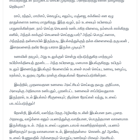
சாப்பிடுவதுடன் நம்முடைய செயல் முடிகிறது. அதையடுத்து என்ன நிகழ்கிறது
தெரியுமா?
ரசம், ரத்தம், மாமிசம், கொழுப்பு, எலும்பு, மஞ்ஜை, சுக்கிலம் என ஏழு
தாதுக்களாக உணவு மாறுகிறது. இந்த ஏழும், நம் உடலையும் உயிரையும்
பாதுகாக்கின்றன. நாம் செய்த செயலால் உண்டாகிற விளைவு, நம்மைக் காக்கிறது
எனில், அந்தக் காக்கும் செயலைச் செய்தது யார்? அந்தப் பொருட்களாக,
அந்தந்தத் தன்மையில் இருந்தபடி, இயக்கத்துக்குத் தக்க விளைவைத் தருபவன் ,
.இறைவனைத் தவிர வேறு யாராக இருக்க முடியும்?!
உணவின் தரமும், அது உடலுக்குள் சென்று ஏற்படுத்துகிற மாற்றமும்
உயிர்ச்சக்தியைத் தூண்ட... அந்த உயிரானது, மனமாக இயங்குகிறது. உயிரும்
உடலும் இணைந்து இயங்கும் வேளையில் உடலைச் சமன் செய்ய, உணவு, உழைப்பு,
உறக்கம், உடலுறவு ஆகிய நான்கு விஷயங்கள் தேவைப்படுகின்றன.
இவற்றில், முதலாவதான உணவை அலட்சியம் செய்வது தவறு. குறிப்பாக,
அளவுக்கு அதிகமாக உண்பதும், முரண்பட்ட உணவைச் சாப்பிடுவதுமாக
இருந்தால், உடல் இயக்கம் சீர்குலையும்; தீடிரென நோய்கள் வந்து, உடலைப்
பாடாய்ப்படுத்தும்!
தோன்றி, இயங்கி, வளர்ந்த பிறகு அழிவதே உடலின் இயல்பான நடைமுறை.
அதாவது, வாழ்க்கை எனும் பயணத்துக்கு வசதியான, பொருத்தமான வாகனமாக
இருக்கிறது உடல். அந்த உடலைப் பழுதடையாமல் கவனித்தால்தான், பயணம்
இனிதாகும்! நமது வாகனமான உடல், இறைத்தன்மை கொண்டது! ஆகவே,
உடலைப் பேணுவதில் அக்கறையும் பொறுப்பு உணர்வும் மிகவும் அவசியம்.