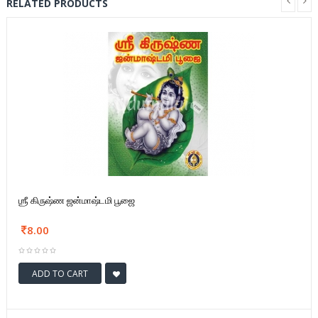
RELATED PRODUCTS
ஶ்ரீ கிருஷ்ண ஜன்மாஷ்டமி பூஜை
8.00
ADD TO CART