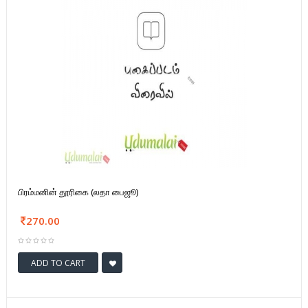
பிரம்மனின் தூரிகை (லதா பைஜூ)
270.00
ADD TO CART