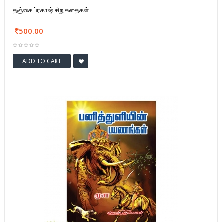
தஞ்சை ப்ரகாஷ் சிறுகதைகள்
500.00
ADD TO CART