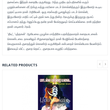
தலைப்பை இந்தக் கதையே தருகிறது. அந்த முதிய தம்பதிகளில் வரும்
முதுபெண்ணை வீட்டுக்கு வந்து மரபிசை பாடச் சொல்லித்தரும் இருமலோடு கூடிய
மூதாட்டியாக நான் அறிவேன். ஒரு சரஸ்வதி பூஜைக்குப் பாடச் சொல்லி,
இருமலோடு பாதிப் பாட்டில் குரல் உடைந்து நின்ற அவருக்கு இருநூறு ரூபாய்
சம்மானம் தந்து அனுப்பியது தவிர நான் வேறெதுவும் செய்யவில்லை. ராகி தந்திரா
தான் பாடினார் அவர்.
'தீவு', 'புத்தகன்' ஆகியவை முழுக்க மாந்திரிக யதார்த்தவாதக் கதையாடலைக்
கொண்டவை. நாவலிலும் சிறுகதையிலும் நான் மேஜிக்கல் ரியலிசத்தை
வெகுவாகக் குறைத்துக் கொண்டு வருகிறேன் என்பதைச் சொல்லியாக வேண்டும்.
இவையும் விட்ட குறை தொட்ட குறையாக எழுதிப் பார்த்தவை.
RELATED PRODUCTS