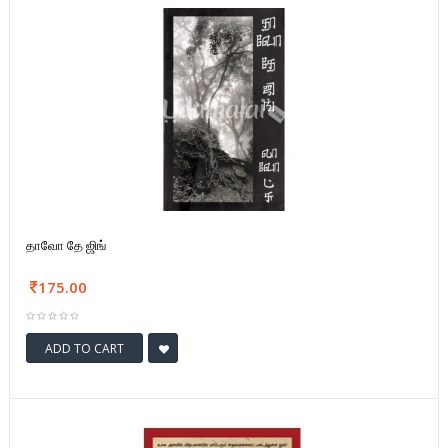
தாவோ தே ஜிங்
175.00
ADD TO CART