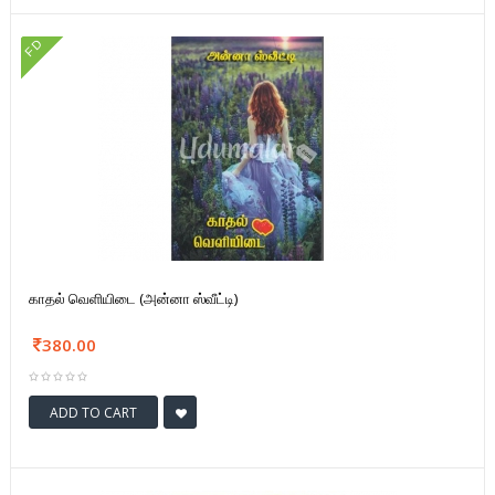
FD
காதல் வெளியிடை (அன்னா ஸ்வீட்டி)
380.00
ADD TO CART