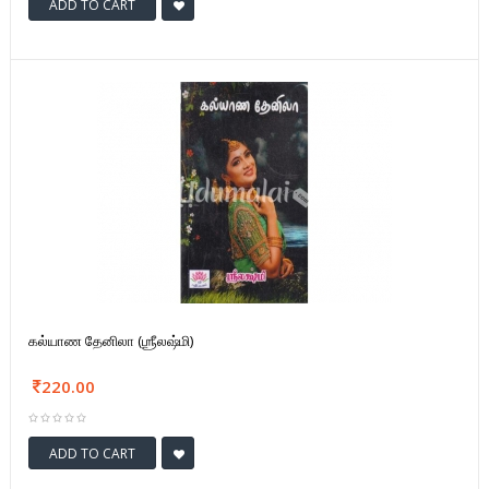
ADD TO CART
கல்யாண தேனிலா (ஶ்ரீலஷ்மி)
220.00
ADD TO CART