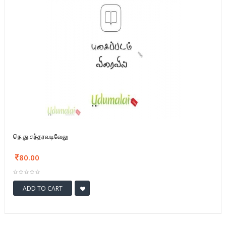
நெ.து.சுந்தரவடிவேலு
80.00
ADD TO CART