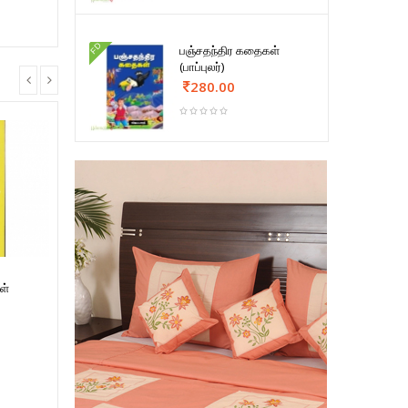
FD
பஞ்சதந்திர கதைகள்
(பாப்புலர்)
280.00
ள்