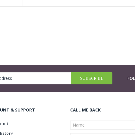
FO
UNT & SUPPORT
CALL ME BACK
ount
History