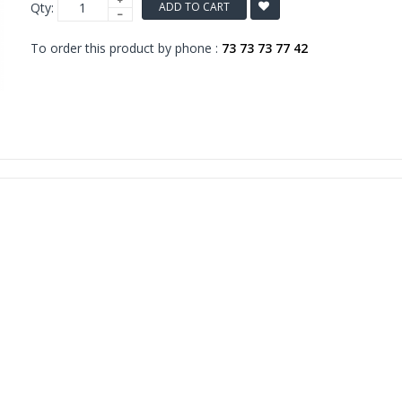
Qty:
ADD TO CART
To order this product by phone :
73 73 73 77 42