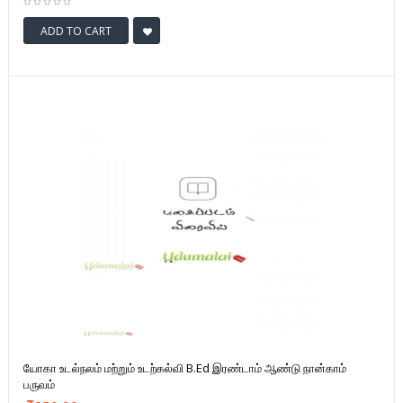
ADD TO CART
யோகா உடல்நலம் மற்றும் உடற்கல்வி B.Ed இரண்டாம் ஆண்டு நான்காம்
பருவம்