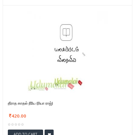
தீராத காதல் நீயே (ரியா ராஜ்)
420.00
ADD TO CART