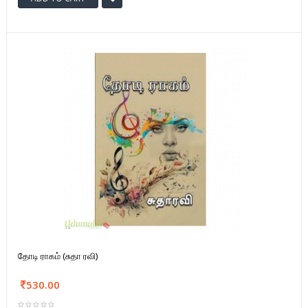
தோடி ராகம் (சுதா ரவி)
530.00