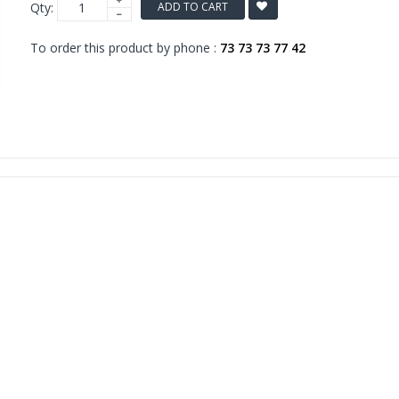
Qty:
ADD TO CART
To order this product by phone :
73 73 73 77 42