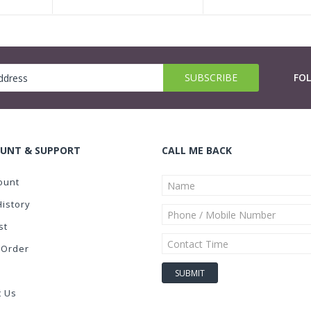
FO
UNT & SUPPORT
CALL ME BACK
ount
History
st
 Order
t Us