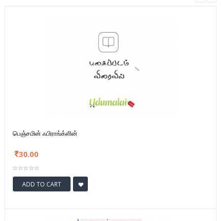
பெஞ்சமின் ஃபிராங்க்ளின்
30.00
ADD TO CART