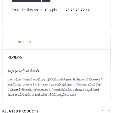
To order this product by phone :
73 73 73 77 42
DESCRIPTION
REVIEWS
ஆபிரஹாம் லிங்கன்
பாலு சத்யா அவர்கள் எழுதியது. அமெரிக்காவின் ஜனாதிபதியாக மட்டுமல்லாமல்
உலகமெங்குமுள்ள மக்களின் தலைவராகவும் இன்றுவரை கொண்டாடப்படுகிறார்
ஆபிரஹாம் லி்ங்கன். எளிமையான பின்னணியிலிருந்து படிப்படியாக முன்னேறி
சிகரத்தைத் தொட்ட மாமனிதரின் நம்பிக்கையூட்டும் கதை
RELATED PRODUCTS