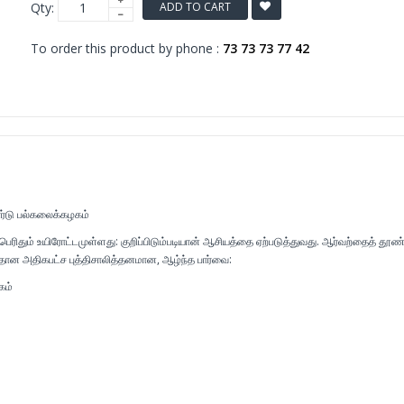
Qty:
ADD TO CART
To order this product by phone :
73 73 73 77 42
ர்டு பல்கலைக்கழகம்
ரிதும் உயிரோட்டமுள்ளது: குறிப்பிடும்படியான் ஆசியத்தை ஏற்படுத்துவது. ஆர்வற்தைத் தூண்
ீதான அதிகபட்ச புத்திசாலித்தனமான, ஆழ்ந்த பார்வை:
கம்