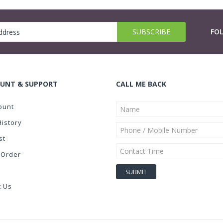
FO
UNT & SUPPORT
CALL ME BACK
ount
History
st
 Order
t Us