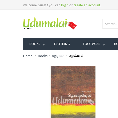
Welcome Guest ! you can
login
or
create an account
.
BOOKS
CLOTHING
FOOTWEAR
HO
Home
Books
அறிமுகம்
தொல்லியல்