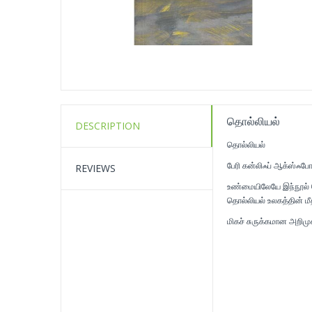
தொல்லியல்
DESCRIPTION
தொல்லியல்
பேரி கன்லிஃப் ஆக்ஸ்ஃபோ
REVIEWS
உண்மையிலேயே இந்நூல் பெ
தொல்லியல் உலகத்தின் ம
மிகச் சுருக்கமான அறிமு