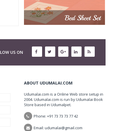
LLOW US ON
ABOUT UDUMALAI.COM
Udumalai.com is a Online Web store setup in
2004. Udumalai.com is run by Udumalai Book
Store based in Udumalpet.
Phone: +91 73 73 73 77 42
Email: udumalai@gmail.com