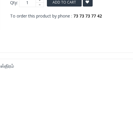
Qty:
ADD TO CART
To order this product by phone :
73 73 73 77 42
்திரம்