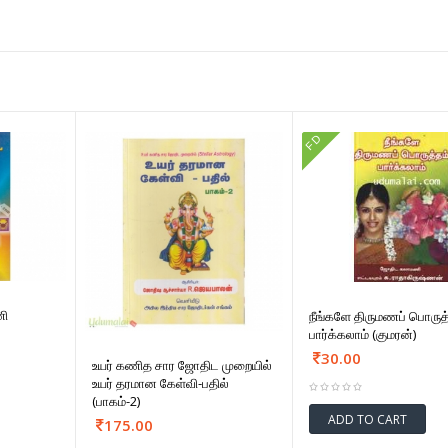
FD
ணி
நீங்களே திருமணப் பொருத
பார்க்கலாம் (குமரன்)
30.00
உயர் கணித சார ஜோதிட முறையில்
உயர் தரமான கேள்வி-பதில்
(பாகம்-2)
ADD TO CART
175.00