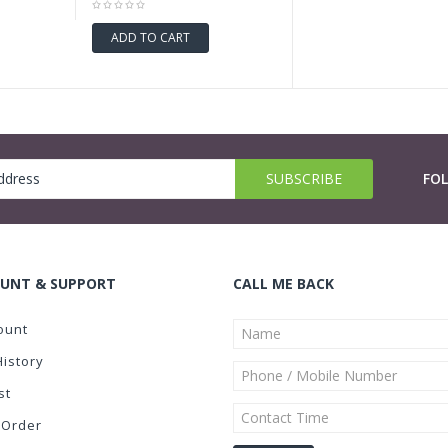
ADD TO CART
FO
UNT & SUPPORT
CALL ME BACK
ount
History
st
 Order