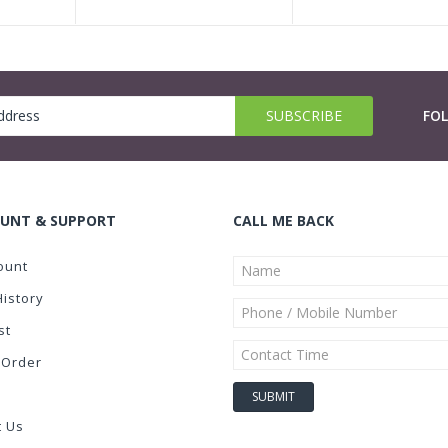
FO
UNT & SUPPORT
CALL ME BACK
ount
History
st
 Order
t Us