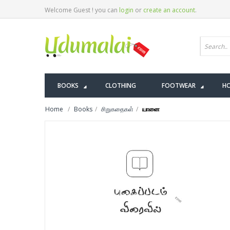
Welcome Guest ! you can
login
or
create an account
.
BOOKS
CLOTHING
FOOTWEAR
HO
Home
Books
சிறுகதைகள்
யானை