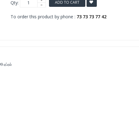
Qty:
ADD TO CART
To order this product by phone :
73 73 73 77 42
 ஏப்ரல்