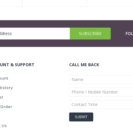
FO
UNT & SUPPORT
CALL ME BACK
ount
History
st
 Order
t Us