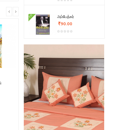
FD
அம்பேத்கர்
90.00
்