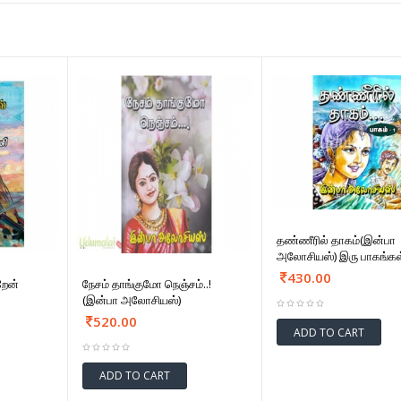
தண்ணீரில் தாகம்(இன்பா
அலோசியஸ்) இரு பாகங்கள
430.00
றேன்
நேசம் தாங்குமோ நெஞ்சம்..!
(இன்பா அலோசியஸ்)
520.00
ADD TO CART
ADD TO CART