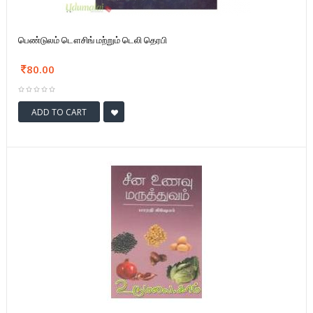
பெண்டுலம் டௌசிங் மற்றும் டெலி தெரபி
80.00
ADD TO CART