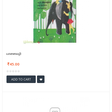
யானைவழி
45.00
ADD TO CART